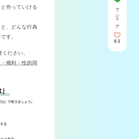
手と作っていける
でシェア
くと、どんな行為
いです。
考ください。
ー・権利・性的同