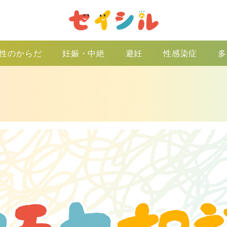
性のからだ
妊娠・中絶
避妊
性感染症
多