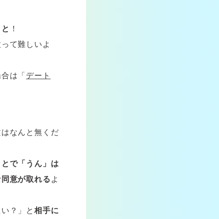
！
こと
！
意って難しいよ
場合は「
デート
！
文はなんと無くだ
ことで「うん」は
な同意が取れる
よ
たい？」と
相手に