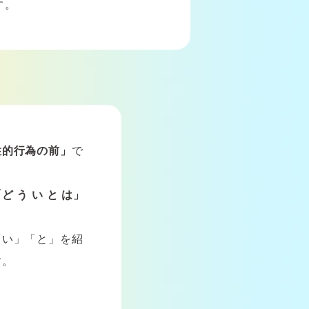
す。
性的行為の前」
で
 う い と は」
「い」「と」を紹
す。