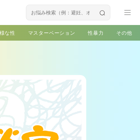
様な性
マスターベーション
性暴力
その他