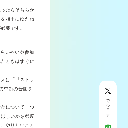
思ったらそちらか
体を相手にゆだね
が必要です。
からいやいや参加
れたときはすぐに
う人は「『ストッ
の中断の合図を
でシェア
行為について一つ
てほしいかを都度
り、やりたいこと