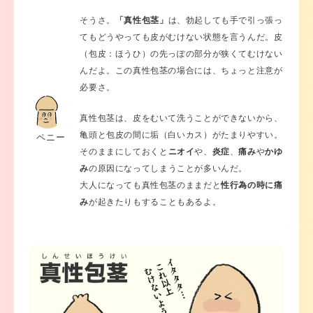
そうさ。
「真性包茎」
は、勃起しても手で引っ張っ
てもどうやっても皮がむけない状態を言うんだ。皮
（包皮：ほうひ）の先っぽの部分が狭くてむけない
んだよ。この真性包茎の場合には、ちょっと注意が
必要さ。
真性包茎は、皮をむいて洗うことができないから、
亀頭と包皮の間に垢（白いカス）がたまりやすい。
ペニー
そのままにしておくと
ニオイ
や、
炎症
、
痛み
や
かゆ
み
の原因になってしまうことが多いんだ。
大人になっても真性包茎のままだと
性行為の時に痛
み
が起きたりもすることもあるよ。