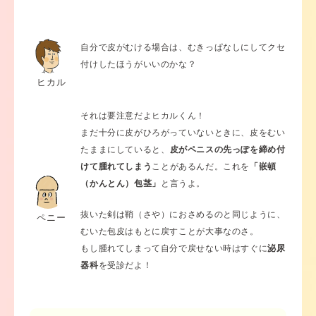
自分で皮がむける場合は、むきっぱなしにしてクセ
付けしたほうがいいのかな？
ヒカル
それは要注意だよヒカルくん！
まだ十分に皮がひろがっていないときに、皮をむい
たままにしていると、
皮がペニスの先っぽを締め付
けて腫れてしまう
ことがあるんだ。これを
「嵌頓
（かんとん）包茎」
と言うよ。
抜いた剣は鞘（さや）におさめるのと同じように、
ペニー
むいた包皮はもとに戻すことが大事なのさ。
もし腫れてしまって自分で戻せない時はすぐに
泌尿
器科
を受診だよ！