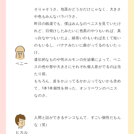
そりゃそうさ。包茎かどうかだけじゃなく、大きさ
や色もみんなバラバラさ。
昨日の銭湯でも、僕はみんなのペニスを見ていたけ
れど、日焼けしたみたいに色黒のやつもいれば、真
っ白なやつもいたよ。細長いのもいれば太くて短い
のもいるし、バナナみたいに曲がってるのもいたっ
け。
遺伝的なものや性ホルモンの分泌量によって、ペニ
ペニー
スの色や形や大きさにそれぞれ個人差がでるのは当
たり前。
もちろん、皮をかぶってるかかぶってないかも含め
て、1本1本個性を持った、オンリーワンのペニス
なのさ。
人間と話ができるチンコなんて、すごい個性だもん
な（笑）
ヒカル