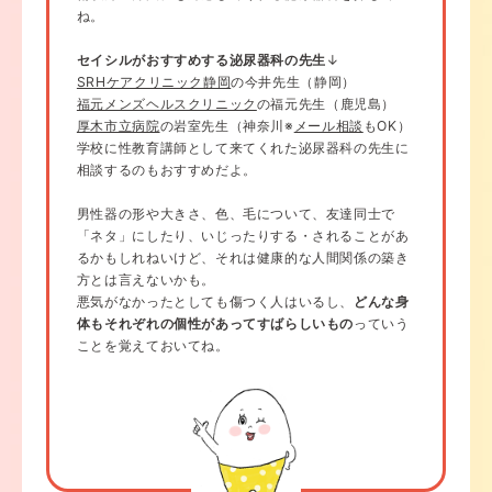
ね。
セイシルがおすすめする泌尿器科の先生
↓
SRHケアクリニック静岡
の今井先生（静岡）
福元メンズヘルスクリニック
の福元先生（鹿児島）
厚木市立病院
の岩室先生（神奈川※
メール相談
もOK）
学校に性教育講師として来てくれた泌尿器科の先生に
相談するのもおすすめだよ。
男性器の形や大きさ、色、毛について、友達同士で
「ネタ」にしたり、いじったりする・されることがあ
るかもしれねいけど、それは健康的な人間関係の築き
方とは言えないかも。
悪気がなかったとしても傷つく人はいるし、
どんな身
体もそれぞれの個性があってすばらしいもの
っていう
ことを覚えておいてね。