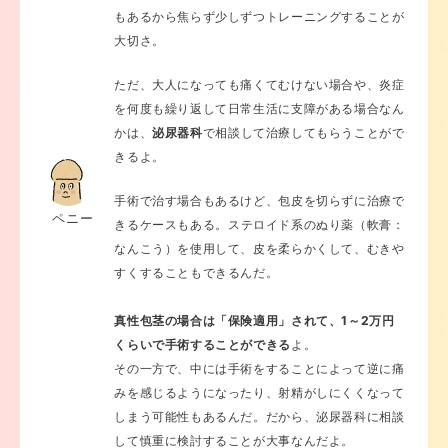
もあるから焦らず少しずつトレーニングすることが
大切さ。
ただ、大人になっても痛くてむけない場合や、炎症
を何度も繰り返して日常生活に支障がある場合なん
かは、
泌尿器科
で相談して治療してもらうことがで
きるよ。
手術で治す場合もあるけど、包皮を切らずに治療で
ペニー
きるケースもある。
ステロイド系のぬり薬（軟膏：
なんこう）を使用して、皮を柔らかくして、むきや
すくすることもできるんだ。
真性包茎の場合は「保険適用」されて、1～2万円
くらいで手術することができる
よ。
その一方で、中には手術をすることによって逆に痛
みを感じるようになったり、射精がしにくくなって
しまう可能性もあるんだ。だから、泌尿器科に相談
して慎重に検討することが大事なんだよ。