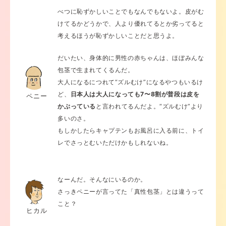
べつに恥ずかしいことでもなんでもないよ。皮がむ
けてるかどうかで、人より優れてるとか劣ってると
考えるほうが恥ずかしいことだと思うよ。
だいたい、身体的に男性の赤ちゃんは、ほぼみんな
包茎で生まれてくるんだ。
大人になるにつれて“ズルむけ”になるやつもいるけ
ど、
日本人は大人になっても7〜8割が普段は皮を
ペニー
かぶっている
と言われてるんだよ。“ズルむけ”より
多いのさ。
もしかしたらキャプテンもお風呂に入る前に、トイ
レでさっとむいただけかもしれないね。
なーんだ。そんなにいるのか。
さっきペニーが言ってた「真性包茎」とは違うって
こと？
ヒカル