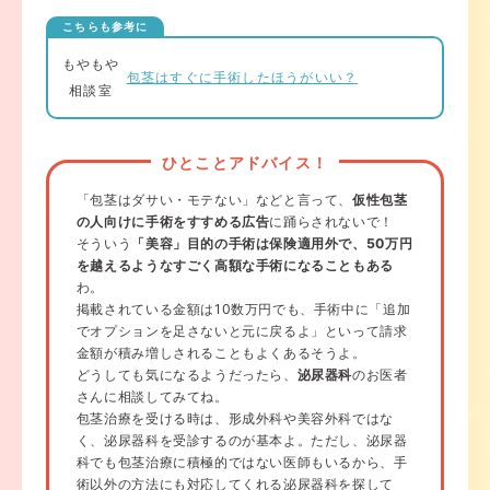
こちらも参考に
もやもや
包茎はすぐに手術したほうがいい？
相談室
ひとことアドバイス！
「包茎はダサい・モテない」などと言って、
仮性包茎
の人向けに手術をすすめる広告
に踊らされないで！
そういう
「美容」目的の手術は保険適用外で、50万円
を越えるようなすごく高額な手術になることもある
わ。
掲載されている金額は10数万円でも、手術中に「追加
でオプションを足さないと元に戻るよ」といって請求
金額が積み増しされることもよくあるそうよ。
どうしても気になるようだったら、
泌尿器科
のお医者
さんに相談してみてね。
包茎治療を受ける時は、形成外科や美容外科ではな
く、泌尿器科を受診するのが基本よ。ただし、泌尿器
科でも包茎治療に積極的ではない医師もいるから、手
術以外の方法にも対応してくれる泌尿器科を探して