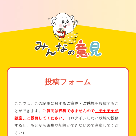
伝えるときは、根も葉もない噂かもしれないので、冷静で優し
とにつながります。
い言い方を心がけると良いでしょう。
また、あなた自身の楽しみや友人との交流の充実に目を向ける
「最近、こういう話を聞いて少し心配になったよ。本当のこと
のもいいでしょう。
をあなたから聞きたいな。」のように、自分の気持ちを素直に
伝えつつ、噂が本当かどうか確認しましょう。（自分の気持ち
恋人がいてもいなくても、相手がどんな行動をしようと、あな
を主語にして伝える方法を「
Iメッセージ
」と言います。）
たが大切な存在ということは変わりません。
もし相手があなたを裏切るような行為を平気でする人であれ
3. 話し合いのポイント
ば、
あなたは人を裏切らない友達や恋人を選んでいく
ことがで
話し合いは、彼の話をきちんと最後まで聞くようにしましょ
きます。
う。
もしDMや電話が本当にあった場合、その理由や背景を冷静に
投稿フォーム
尋ねてみてください。
彼が誠実に話してくれた場合は、次にどうすればお互いが安心
できる関係を築けるかを一緒に考えましょう。
例えば「お互いに不安になったら正直に話す」「異性とのやり
ここでは、この記事に対する
ご意見・ご感想
を投稿するこ
取りを隠さないようにする」など、
具体的なルールを作る
と良
とができます。
ご質問は投稿できませんので
「モヤモヤ相
いかも。
談室」
に投稿してください。
（ログインしない状態で投稿
浮気の基準についても、二人で話し合っておきましょう。
すると、あとから編集や削除ができないので注意してくだ
もし彼が真剣に向き合ってくれない場合や、浮気の基準がお互
さい）