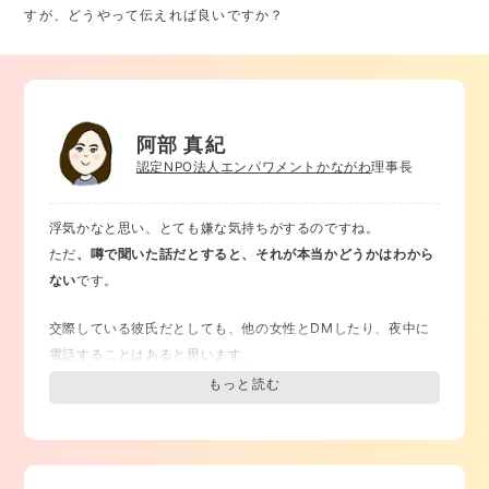
すが、どうやって伝えれば良いですか？
阿部 真紀
認定NPO法人エンパワメントかながわ
理事長
浮気かなと思い、とても嫌な気持ちがするのですね。
ただ
、噂で聞いた話だとすると、それが本当かどうかはわから
ない
です。
交際している彼氏だとしても、他の女性とDMしたり、夜中に
電話することはあると思います。
ただ、
秘密だということが心配になる
のかもしれませんね。
直接、彼氏に聞いてみることはできそうでしょうか？
「
噂で聞いて、私はとても嫌な気持ちになった
」
と伝えること
はいかがですか？