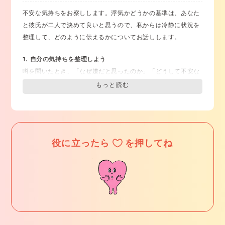
愛しているからこそだと思うかもしれませんが、
相手の自由の
不安な気持ちをお察しします。浮気かどうかの基準は、あなた
侵害につながりやすい
のです。
と彼氏が二人で決めて良いと思うので、私からは冷静に状況を
相手のことばかり考えて、「恋人からいつも愛されている実感
整理して、どのように伝えるかについてお話しします。
がないと、自分の存在価値がない」と感じるのであれば、
相手
に依存している要注意のサイン
です。
1. 自分の気持ちを整理しよう
噂を聞いたとき、「なぜ嫌だと思ったのか」「どうして不安な
まず、あなたの
相手を疑う気持ちはどこから来るのかを向き合
のか」を自分の中で整理することが大切です。
ってみること
も、これからの人間関係のヒントになると思いま
例えば、
「秘密にされていることが悲しい」のか「女友達との
す。
やり取りの内容が気になる」のか、自分がどう感じているか
を
あなたが「人は簡単に浮気をするものだ」という考えを持って
具体的に考えてみましょう。
いるとしたら、束縛して浮気を防ぐしかないと思うかもしれま
「彼氏に直接聞きたい」と思う場合は、どんなことを確認した
せん。
役に立ったら
を押してね
いのかをはっきりさせておくと、落ち着いて話し合う助けにな
一方で、自分に自信があって、相手を信頼していれば、
「相手
ります。
は自分のことを大事にしてくれているから、裏切るようなこと
はしないだろう」と思えるはず
です。
2. 噂をそのまま信じず、確認する
噂だけで相手を責めたり、感情的に行動してしまうのは避けた
そして、
「相手は相手、自分は自分」「相手が自分を大切に思
いところです。
うかどうかは相手の問題」
と切り離して考えることが、気持ち
まずは、
彼氏に直接確認してみることが必要
です。
の折り合いをつけ、お互いのプライバシーや違いを尊重するこ