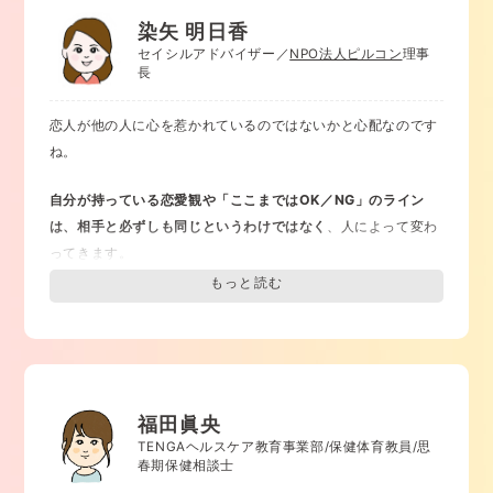
自分の気持ちを伝えることが大切
だと思います。
染矢 明日香
セイシルアドバイザー／
NPO法人ピルコン
理事
私たちは、お互いの気持ちを伝えあえる対等な関係を、
「ヘル
長
シーな関係」
と呼んでいます。
付き合っている恋人同士がヘルシーな関係でいてほしいと思っ
恋人が他の人に心を惹かれているのではないかと心配なのです
ています。
ね。
逆に、彼氏の話を聞く前から、「浮気してるでしょ」と決めつ
自分が持っている恋愛観や「ここまではOK／NG」のライン
けたり、「付き合っているんだから、自分以外の女友達とDM
は、相手と必ずしも同じというわけではなく
、人によって変わ
したり電話しないで」と自分の気持ちだけを押し付けるのは、
ってきます。
ヘルシーな関係でなくなるかもしれません。
あなたの考えや気持ちはあなたの自由です。
「私はこんな気持ちになったよ。私はこうしてほしいな」
と伝
けれど、それを表に出したり、相手に「～してほしい／してほ
えてみてください。
しくない」と求めることで、
相手が安心して自由に自分らしく
そして、相手の気持ちも受け止めることで、ヘルシーな関係を
過ごせるか、その権利を奪うことにつながらないか
、というこ
築いていってください。
とも考えてみましょう。
福田眞央
TENGAヘルスケア教育事業部/保健体育教員/思
嫉妬や束縛は、相手を大切にする愛情とは異なるもの
です。
春期保健相談士
相手が自分の思い通りにならないと苦しいと感じる気持ちは、