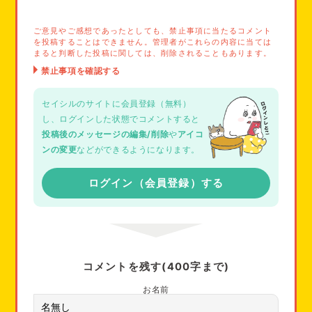
いに納得いかない場合は、
これからの二人の関係について考え
る必要があるかも
しれませんね。
ご意見やご感想であったとしても、禁止事項に当たるコメント
を投稿することはできません。管理者がこれらの内容に当ては
不安な気持ちは簡単に解消できないかもしれませんが、自分の
まると判断した投稿に関しては、削除されることもあります。
気持ちを大切にして、冷静に対応することをオススメします！
セイシルのサイトに会員登録（無料）
し、ログインした状態でコメントすると
投稿後のメッセージの編集/削除
や
アイコ
ンの変更
などができるようになります。
ログイン（会員登録）する
コメントを残す(400字まで)
お名前