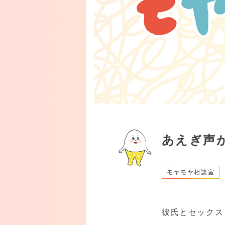
あえぎ声
モヤモヤ相談室
彼氏とセックス