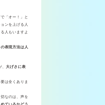
声で「オー！」と
ションを上げる人
える人もいますよ
ちの表現方法は人
が、
大げさに表
必要は全くありま
大切なのは、声を
しめているかどう