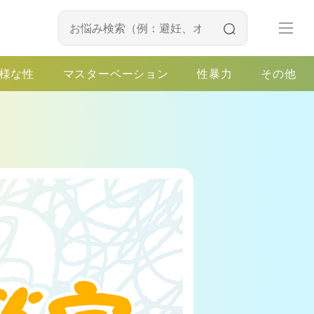
様な性
マスターベーション
性暴力
その他