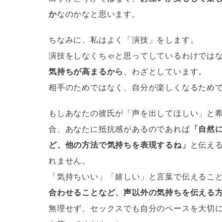
か
なのかなと思います。
ちなみに、私はよく「演技」をします。
演技をしなくちゃと思ってしているわけでは
気持ちが高まるから
、わざとしています。
相手のためではなく、自分が楽しくなるため
もしあなたの彼氏が「声を出してほしい」と
合、あなたに抵抗感があるのであれば
「自然
ど、他の方法で気持ちを表現するね」
と伝え
れません。
「気持ちいい」「嬉しい」と言葉で伝えるこ
合わせることなど、声以外の気持ちを伝える
無理せず、セックスでも自分のペースを大切