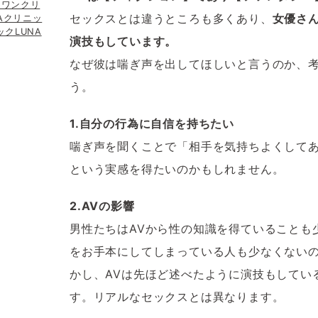
スワンクリ
セックスとは違うところも多くあり、
女優さ
CAクリニッ
クLUNA
演技もしています。
なぜ彼は喘ぎ声を出してほしいと言うのか、
う。
1.自分の行為に自信を持ちたい
喘ぎ声を聞くことで「相手を気持ちよくして
という実感を得たいのかもしれません。
2.AVの影響
男性たちはAVから性の知識を得ていることも
をお手本にしてしまっている人も少なくない
かし、AVは先ほど述べたように演技もしてい
す。リアルなセックスとは異なります。