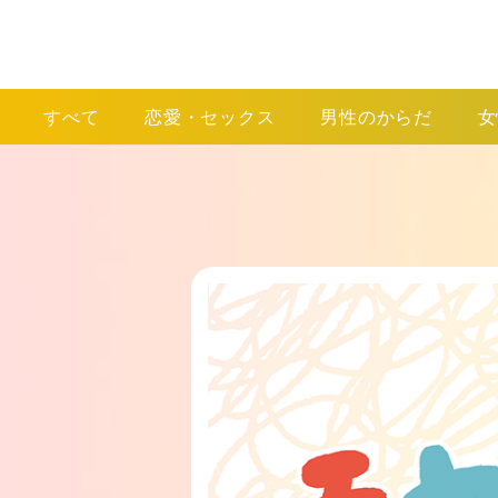
すべて
恋愛・セックス
男性のからだ
女