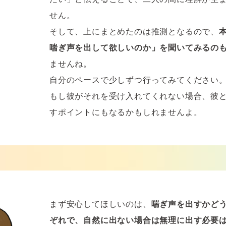
せん。
そして、上にまとめたのは推測となるので、
喘ぎ声を出して欲しいのか」を聞いてみるの
ませんね。
自分のペースで少しずつ行ってみてください
もし彼がそれを受け入れてくれない場合、彼
すポイントにもなるかもしれませんよ。
まず安心してほしいのは、
喘ぎ声を出すかど
ぞれで、自然に出ない場合は無理に出す必要