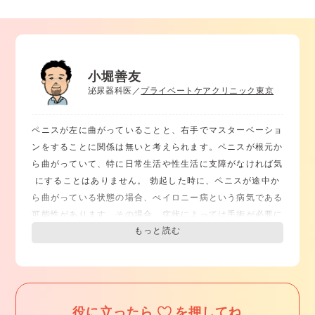
小堀善友
泌尿器科医／
プライベートケアクリニック東京
ペニスが左に曲がっていることと、右手でマスターベーショ
ンをすることに関係は無いと考えられます。ペニスが根元か
ら曲がっていて、特に日常生活や性生活に支障がなければ気
にすることはありません。 勃起した時に、ペニスが途中か
ら曲がっている状態の場合、ぺイロニー病という病気である
可能性があります。その場合、症状によっては手術が必要に
なることもあります。ペニスが曲がっているせいでセックス
がしづらいと感じる場合は、泌尿器科の専門医へ相談しまし
ょう。 まだセックスは未経験というようでしたら、今の段
階ではあまり気にしなくて大丈夫です。
役に立ったら
を押してね