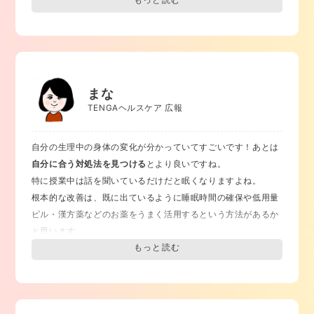
症状
です。
眠気の強い日は長めに睡眠時間を確保し、コーヒーなどカフェ
インを含む飲料は夕方以降に飲むのは避けましょう。起床した
ら朝日を浴びて、できれば1日3食バランスのとれた食事を摂っ
てください。
睡眠時間の長さだけでなく、睡眠の質も大切
で
まな
す。寝る前にはぬるめのお風呂にゆっくり浸かったり、ストレ
TENGAヘルスケア 広報
ッチをしてリラックスする時間を設けましょう。寝る前にスマ
ホを触るのを控え、心地良い寝具を使い、音や光で目が覚めな
自分の生理中の身体の変化が分かっていてすごいです！あとは
いように暗く静かな場所で眠りましょう。
自分に合う対処法を見つける
とより良いですね。
それでも眠い、というときには、
婦人科で相談してみるのもオ
特に授業中は話を聞いているだけだと眠くなりますよね。
ススメ
です。PMSを改善するために、
低用量ピルや漢方薬など
根本的な改善は、既に出ているように睡眠時間の確保や低用量
のお薬を処方する
ことが多いです。
ピル・漢方薬などのお薬をうまく活用するという方法があるか
今どれだけ困っているのか、PMSの改善のためにどんな選択肢
と思います。
があるのか、ということを専門の医師と話し合うことで、あな
それ以外の、眠気が来た時に行える対処法で実際に私が試した
たにとってより良い方法が見つかるかもしれません。
ものを紹介します。（一部、若干授業にはふさわしくない選択
日中ウトウトしてしまうのが生理のせいだということを、あな
肢も含まれるかもしれませんが、あくまでも一例で、やること
たが話したくないのに誰かに説明しなければならない、という
を勧めているわけではありません）