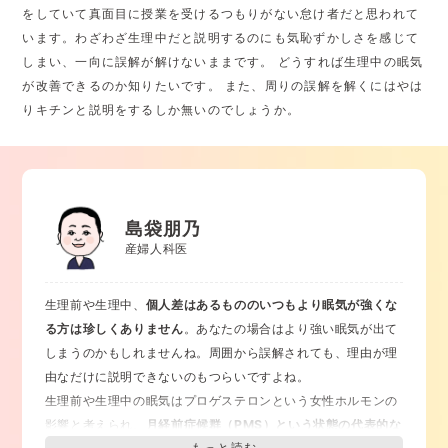
をしていて真面目に授業を受けるつもりがない怠け者だと思われて
います。わざわざ生理中だと説明するのにも気恥ずかしさを感じて
しまい、一向に誤解が解けないままです。 どうすれば生理中の眠気
が改善できるのか知りたいです。 また、周りの誤解を解くにはやは
りキチンと説明をするしか無いのでしょうか。
島袋朋乃
産婦人科医
生理前や生理中、
個人差はあるもののいつもより眠気が強くな
る方は珍しくありません
。あなたの場合はより強い眠気が出て
しまうのかもしれませんね。周囲から誤解されても、理由が理
由なだけに説明できないのもつらいですよね。
生理前や生理中の眠気はプロゲステロンという女性ホルモンの
影響と考えられ、
月経前症候群（PMS）という状態の代表的な