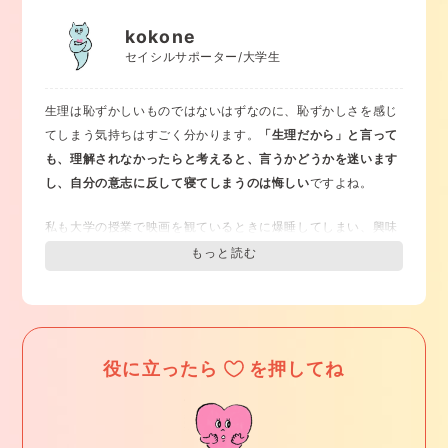
ことはありませんよ。
生理だということは言わずに、「ちゃん
kokone
・授業に関連したクイズを作ってみる
と寝てるんだけどなんか眠いんだよね」と言うのはどうでしょ
セイシルサポーター/大学生
・授業の内容を絵にしてみる
うか。
嘘もついていないけど、真実をすべて話すわけでもない
・先生に積極的に質問する
というワザ、人生を渡り歩く上でいろんな場面で有効だったり
生理は恥ずかしいものではないはずなのに、恥ずかしさを感じ
・挑戦したいこと、夢、今日食べたいもの…などとにかく未来
します（経験談）。
てしまう気持ちはすごく分かります。
「生理だから」と言って
について考える。
も、理解されなかったらと考えると、言うかどうかを迷います
・友達へのメッセージを書いてみる。
し、自分の意志に反して寝てしまうのは悔しい
ですよね。
とにかく身体や頭を動かすことを意識していたら、眠気は飛ん
私も大学の授業で映画を観ているときに爆睡してしまい、興味
でいった、という経験が多いです。とはいえ、
無理は禁物なの
がある内容だったのに・・・と悔しい思いをしました。個人的
で本当に眠くてしょうがなかったら保健室などを使って少し休
には、そんなときは授業を休んでも良いと思いますが、出席な
むこと
も検討してみてください！
ど心配なことも多いでしょう。そのため、身近な信頼できる大
「周りの誤解」について、特に先生に誤解されて、成績などに
人にまずは相談してみるのがいいかもしれません。
学校によっ
影響が出るのは嫌ですよね。
ては生理なら欠席扱いにはしないところもあります。
出席した
役に立ったら
を押してね
でもわざわざ生理中と伝えるのも気恥ずかしい、という気持ち
際も、授業に集中できずに内容についていけないなどの影響が
もわかります。
もしあれば、まずは担任の先生や保健室の先生に相談して、
授
生理のトラブルは女性の身体を持つ人の多くに起こりうること
業内容を後日教えてもらえるように頼んでみるのもアリ
だと思
で、生理自体が悪いものというわけではありません。
個人的な
います！