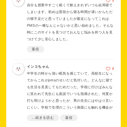
自分も授業中すごく眠くて耐えきれずいつも結局寝て
しまいます。初めは普段から寝る時間が遅いからただ
の寝不足だと思っていましたが最近になってこれは
PMSの一種なんじゃないかと思い始めました。そんな
時にこのサイトを見つけておんなじ悩みを持つ人を見
つけて少し安心しました。
返信
インコちゃん
中学生の時から強い眠気を感じていて、高校生になっ
てからこれがpmsのせいだと気付いた。どんなに寝て
も生活を見直してもだめだった。学校に行けばみんな
に笑われて先生にも面談でいつも指摘された。何度か
打ち明けようかと思ったが、男の先生にはやはり言い
にくい。学校で生理のこういう側面にも触れる機会が
増えれば良いな…と。
...続きを読む
返信