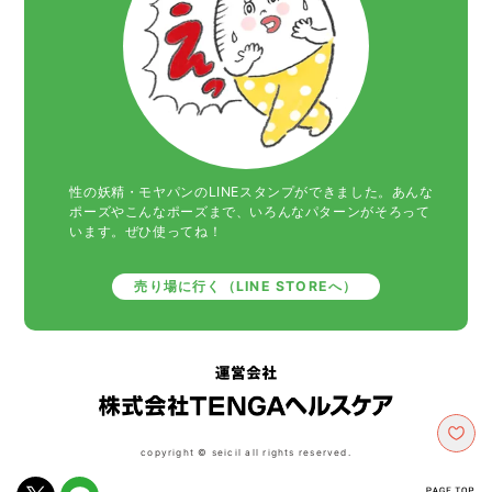
性の妖精・モヤパンのLINEスタンプができました。あんな
ポーズやこんなポーズまで、いろんなパターンがそろって
います。ぜひ使ってね！
売り場に行く（LINE STOREへ）
copyright © seicil all rights reserved.