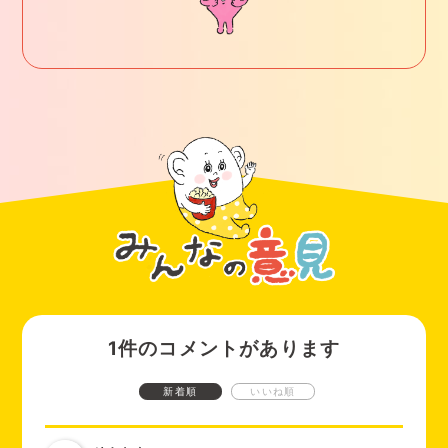
しれません。
羽付きタイプのナプキン
を使ったり、ナプキンを
つける位置を
工夫
したり（少し前または後ろにずらして着けてみる）、
生理
②ナプキンのズレを防ぐ
用ショーツを使ってナプキンを体となるべく密着
させたり、
タ
パンツ（サニタリーショーツ）の上から身につけるオーバーパ
ンポンやシンクロフィット®
という製品を併用すると漏れにく
ンツといわれるグッズの使用が効果的です。
くなると思います。
重ねばきしておくことで、ナプキンがずれるのを防ぎ、安心し
て眠ることができます。
セルフケアや、必要であれば婦人科でのチェックを受けて、快
適な夜を過ごせるようになりますように！
③自分の寝相を知る
寝返りをうつ頻度や、特定の姿勢で寝やすいかを知ることで、
どのようなナプキンが適しているか、ナプキンを貼る位置（う
つ伏せ寝なら前気味に貼るなど）を判断しやすくなります。
睡眠アプリを使って解析してもらったり、家族に夜見てもらう
のも良いですね。
1件のコメントがあります
④縦漏れにはナプキンの2つ使い
特に仰向けで寝ることが多い人は、ナプキンを長くするため
新着順
いいね順
に、前後に２つ重ねることで、縦方向の漏れを防ぐことができ
ます。