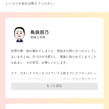
くいコツがあれば教えてください。
島袋朋乃
産婦人科医
生理の夜、血が漏れてしまうと、朝起きた時にがっかりしてし
まいますよね。片づけが大変だし、家族に知られてしまうこと
もあるし、その苦労、お察しいたします。
さて、大きいナプキンをつけていても朝までにナプキンがいっ
ぱいになって血が漏れてしまうという場合、
出血の量が多すぎ
るのかもしれません。
生理中や生理後に「少し動いただけでも心臓がバクバクする、
息切れしやすい、疲れやすい」
といった症状が出てくることは
ありませんか？また、
健康診断で貧血
と言われたことはありま