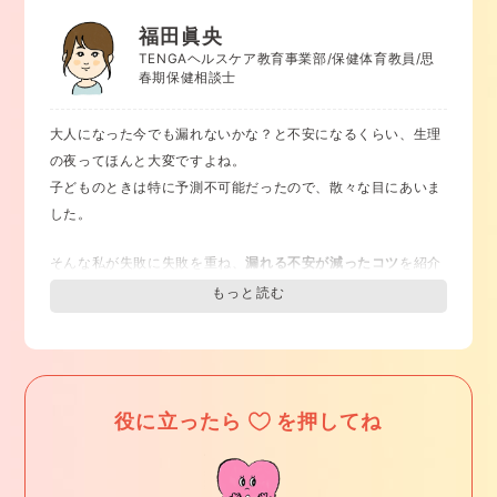
せんか？
福田眞央
毎月のように大きなナプキンがすぐにいっぱいになるほどの出
TENGAヘルスケア教育事業部/保健体育教員/思
血がある場合や、血液検査で貧血がある場合は、
婦人科で相談
春期保健相談士
すること
をおすすめします。
婦人科を受診したからといって、必ず陰部を見られたり、内診
大人になった今でも漏れないかな？と不安になるくらい、生理
されるというわけではありません（特にセックスの経験がない
の夜ってほんと大変ですよね。
場合は）。
子どものときは特に予測不可能だったので、散々な目にあいま
診察室でお話を聞いたり、お腹の上から超音波検査をしたり、
した。
血液検査をしたり、といった診察で十分なことも多々ありま
す。
そんな私が失敗に失敗を重ね、
漏れる不安が減ったコツ
を紹介
どうしても陰部の診察が必要な場合には、
必ずあなたの同意を
します。
得てから
行います。安心して受診してくださいね。
①ナプキンの吸収力を確認
不安なことは、遠慮なく診察前に問診表に書いたり、診察室に
入ってから医師や看護師に伝えてみてください。
ナプキンと言えば、長さに注目しがちですが、夜用のナプキン
では、吸収力が高いものを選ぶことが重要です。
ナプキンがずれて血が漏れてしまうという場合は、
うまく当た
役に立ったら
を押してね
より多くの血液をキャッチし、漏れを防いでくれます。
っていないのかも
しれません。
パッケージを確認したり、ナプキンの吸水量を比較したサイト
残念ながら、「経血が漏れにくい体勢」というのはありませ
もあるので、そのような情報も参考にしたりするのもいいかも
ん。