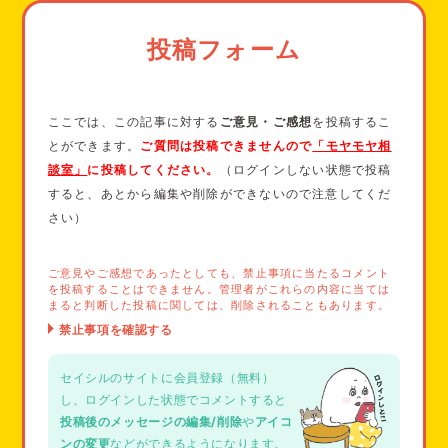
ショーツ型となっていて、オムツのように履くタイプのナプキ
投稿フォーム
ン製品もあります。
これは漏れ防止設計が施されており、安心して眠れるようにな
ります。
ここでは、この記事に対する
ご意見・ご感想
を投稿するこ
これらのコツを試すことで、生理の夜も安心して過ごすことが
とができます。
ご質問は投稿できませんので
「モヤモヤ相
できるはずです。
談室」
に投稿してください。
（ログインしない状態で投稿
大切なのは、自分に合った方法を見つけること。少しずつ試し
すると、あとから編集や削除ができないので注意してくだ
ながら、あなた専用の対策を見つけていきましょう。
さい）
ご意見やご感想であったとしても、禁止事項に当たるコメント
を投稿することはできません。管理者がこれらの内容に当ては
まると判断した投稿に関しては、削除されることもあります。
セイシルのサイトに会員登録（無料）
し、ログインした状態でコメントすると
投稿後のメッセージの編集/削除
や
アイコ
ンの変更
などができるようになります。