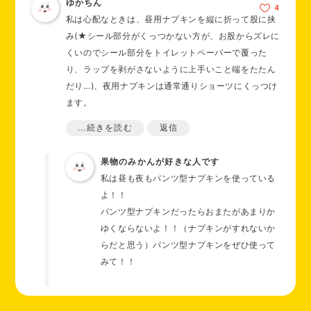
ゆかちん
私の場合、こういうふうに寝ようと思っても、無意識に足をあ
私は心配なときは、昼用ナプキンを縦に折って股に挟
げて組んで寝ているようで、お尻の割れ目に沿って漏れていく
み(★シール部分がくっつかない方が、お股からズレに
ことがありました。
くいのでシール部分をトイレットペーパーで覆った
なのでお尻の割れ目がなくなるところまで、ナプキンを繋げて
り、ラップを剥がさないように上手いこと端をたたん
貼っていました。
だり…)、夜用ナプキンは通常通りショーツにくっつけ
ます。
⑤横漏れにはギャザー付きのナプキン
...続きを読む
返信
ナプキンの表面に凹凸を作るギャザーがあることで、ナプキン
昼用ナプキンがしっかりお股にフィットして、直ぐに
の端からの漏れを防いでくれます。
経血を吸ってくれるのでかなり安心感があります！
果物のみかんが好きな人です
羽付きは必須ですね！その羽が剥がれないように、きちんと巻
昼用ナプキンでは量はあまり吸ってくれませんが、昼
私は昼も夜もパンツ型ナプキンを使っている
きつけて丁寧に貼っておくことも大事です。
用ナプキンから漏れても夜用ナプキンが待ち構えてる
よ！！
ので安心です！
⑥月経カップの使用
パンツ型ナプキンだったらおまたがあまりか
ゆくならないよ！！（ナプキンがすれないか
月経カップは内部で血液をキャッチするため、正しく使用すれ
ぜひ試してみてください〜
らだと思う）パンツ型ナプキンをぜひ使って
ば漏れる心配が大きく減ります。ただし、使用には慣れが必要
みて！！
です。
⑦パンツとナプキンが一体になっている
製品の使用