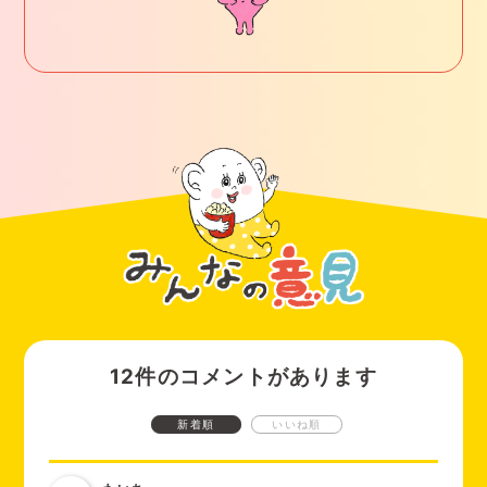
床オナをやめる方法の1つとしては、
ローションやコンドーム
焦らずに取り組んでいきましょう。
を使用してセルフプレジャーをすることで、できるだけ腟内に
近い刺激で射精できるように矯正する方法
があるよ。はじめの
うちは刺激が弱くて射精できないかもしれないけど、少しずつ
刺激を弱めることで徐々に慣らしていくんだってさ。やめられ
るようになるまで時間がかかってしまうかもしれないけど、
困
った場合は泌尿器科とかの医療機関で専門家に相談に乗っても
らうことをおすすめするよ。
12件のコメントがあります
新着順
いいね順