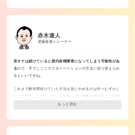
今は手を使っても気持ち良くないって思っていても、徐々に床
オナから離れたらいつかは手で気持ちよくなります。
手で気持
ちよくなることを焦ってはいけません。長年の癖は簡単には改
善しませんよ。
赤木達人
毎日のオナニーで床オナをやめたいって思いながらやることが
遅漏改善トレーナー
重要です。
その時に気を付けることは、
気持ちよくないって思わないこと
です。
床オナは続けていると腟内射精障害になってしまう可能性があ
眼を閉じてペニスを手の温度を感じるぐらいでゆっくり触って
る
ので、手でしごくマスターベーションの方法に切り替えられ
ください。
るといいですね。
そうするとだんだん心もリラックスして感じやすくなります。
気持ちいいのも気持ち良くないのも自分次第。
これまで数年間続けていた方法を急にやめるのは中々むずかし
治したい強い意志を持ち、毎日のオナニーに向き合ってくださ
いことです。しかし、ゆっくり焦らずに改善を続けることが大
い。
切です。そんなにすぐには治るものではないと肩の力を抜いて
改善に取り組みましょう。
焦りは禁物です。
具体的な改善方法ですが、まずは手でしごいて射精する感覚を
身につけるために、
床オナで射精をする直前に手でしごいて射