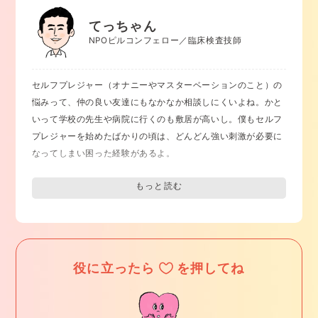
精するようにしてください
。まずはこれを1〜2週間続けてみて
てっちゃん
ください。その後は週に一度程度、最初から手でしごいてみ
NPOピルコンフェロー／臨床検査技師
て、手の感覚に慣れていきましょう。リラックスして、ペニス
の感覚に集中するようにしてください。
セルフプレジャー（オナニーやマスターベーションのこと）の
このとき最初から手の刺激だけで射精するのは難しいかもしれ
悩みって、仲の良い友達にもなかなか相談しにくいよね。かと
ません。その場合は途中で床オナになってしまっても構いませ
いって学校の先生や病院に行くのも敷居が高いし。僕もセルフ
ん。ただし、射精の直前は手に切り替えるようにしてくださ
プレジャーを始めたばかりの頃は、どんどん強い刺激が必要に
い。
なってしまい困った経験があるよ。
最初は手でしごいてもくすぐったかったり、おしっこが出てし
床オナをやめたいと思っているということはもう床オナをはじ
まうこともあります。それは異常なことではありません。慣れ
めとする刺激の強すぎるセルフプレジャーのデメリットを知っ
ない感覚からくるものですので、改善を続けていくうちに頻度
てるからなのかな？
は減っていくと思います。
もう知ってることかもしれないけど、
刺激の強すぎるセルフプ
レジャーが習慣になってしてしまうと、セルフプレジャーでは
これまで、色々な方の床オナをやめたいというご相談にのって
役に立ったら
を押してね
射精できるのに実際の性行為では射精できない腟内射精障害に
きましたが、
短い人で数週間、長くても半年程度でほとんどの
なってしまうことがあって、ゆくゆくは不妊の原因になってし
人が床オナから手でしごく方法に切り替えることができまし
まうことがあるよ。
た。