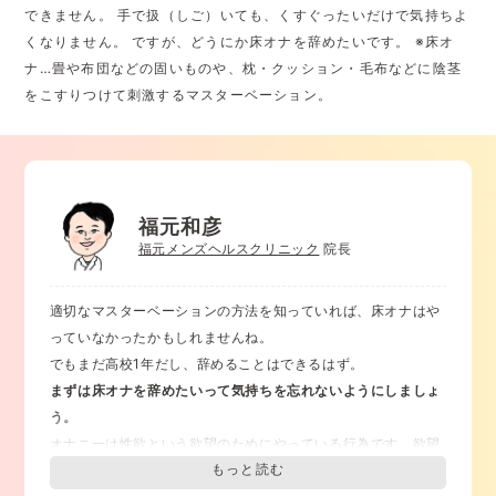
できません。 手で扱（しご）いても、くすぐったいだけで気持ちよ
くなりません。 ですが、どうにか床オナを辞めたいです。 ※床オ
ナ…畳や布団などの固いものや、枕・クッション・毛布などに陰茎
をこすりつけて刺激するマスターベーション。
福元和彦
福元メンズヘルスクリニック
院長
適切なマスターベーションの方法を知っていれば、床オナはや
っていなかったかもしれませんね。
でもまだ高校1年だし、辞めることはできるはず。
まずは床オナを辞めたいって気持ちを忘れないようにしましょ
う。
オナニーは性欲という欲望のためにやっている行為です。欲望
を断ち切るには大きな意志が大事です。