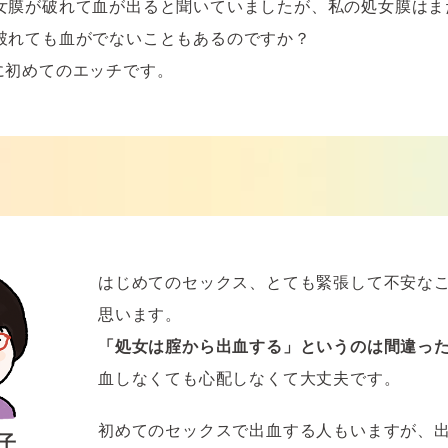
女膜が破れて血が出ると聞いていましたが、私の処女膜はま
破れても血がでないこともあるのですか？
に初めてのエッチです。
はじめてのセックス、とても緊張して不安な
思います。
「処女は腟から出血する」というのは間違っ
血しなくても心配しなくて大丈夫です。
初めてのセックスで出血する人もいますが、
綾子