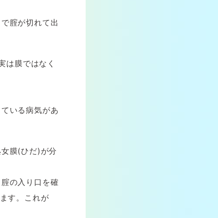
スで腟が切れて出
、実は膜ではなく
。
っている病気があ
女膜(ひだ)が分
て腟の入り口を確
えます。これが