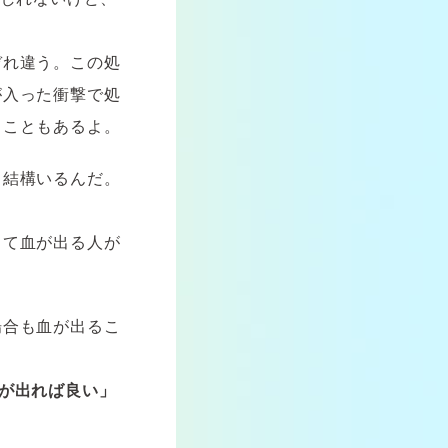
ぞれ違う。この処
が入った衝撃で処
ることもあるよ。
も結構いるんだ。
って血が出る人が
場合も血が出るこ
が出れば良い」