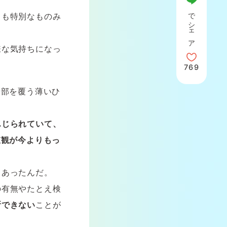
でシェア
ても特別なものみ
嫌な気持ちになっ
一部を覆う薄いひ
んじられていて、
値観が今よりもっ
もあったんだ。
の有無やたとえ検
断できない
ことが