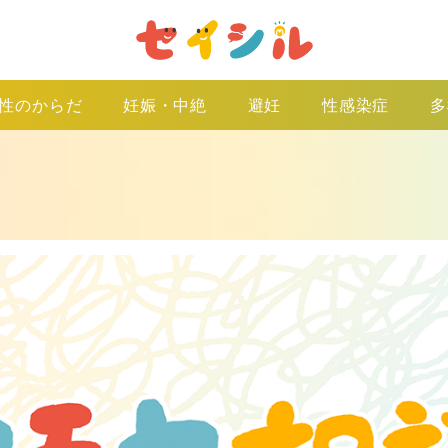
性のからだ
妊娠・中絶
避妊
性感染症
多