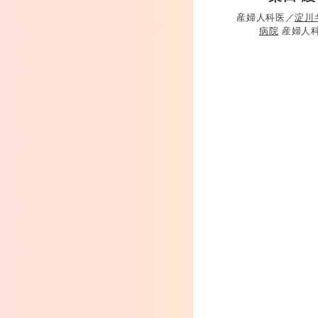
産婦人科医／
淀川
病院
産婦人