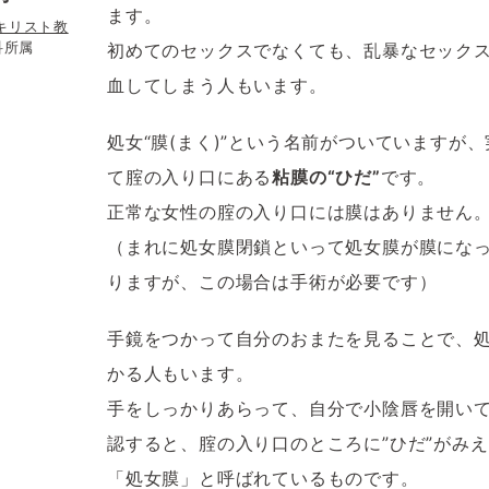
ます。
キリスト教
科所属
初めてのセックスでなくても、乱暴なセック
血してしまう人もいます。
処女“膜(まく)”という名前がついていますが
て腟の入り口にある
粘膜の“ひだ”
です。
正常な女性の腟の入り口には膜はありません
（まれに処女膜閉鎖といって処女膜が膜にな
りますが、この場合は手術が必要です）
手鏡をつかって自分のおまたを見ることで、処
かる人もいます。
手をしっかりあらって、自分で小陰唇を開い
認すると、腟の入り口のところに”ひだ”がみ
「処女膜」と呼ばれているものです。