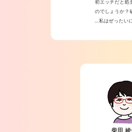
初エッチだと処
のでしょうか？
…私はぜったい
柴田 