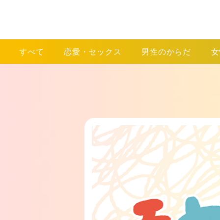
すべて
恋愛・セックス
男性のからだ
女