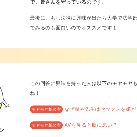
で、皆さんを守っている
のです。
最後に、もし法律に興味が出たら大学で法学
でみるのも面白いのでオススメですよ。
この回答に興味を持った人は以下のモヤモヤ
ね！
なぜ親や先生はセックスを嫌が
AVを見ると脳に悪い？
ン