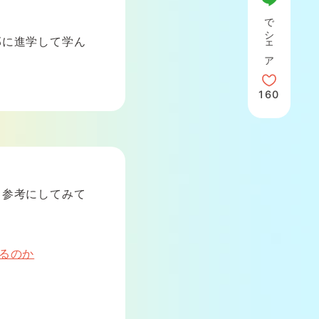
でシェア
部に進学して学ん
も参考にしてみて
るのか