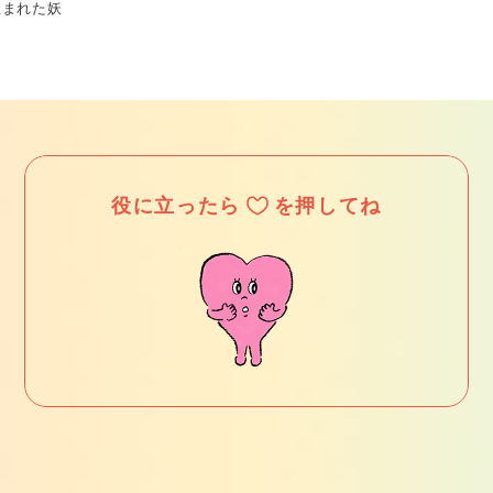
生まれた妖
役に立ったら
を押してね