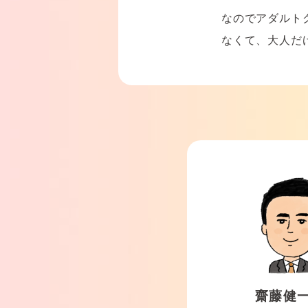
なのでアダルト
なくて、大人だ
齋藤健