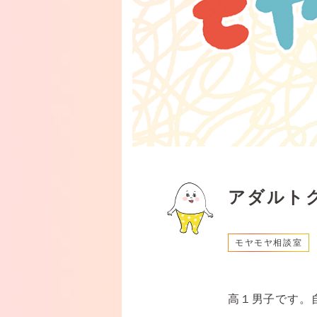
アダルト
モヤモヤ相談室
高１男子です。