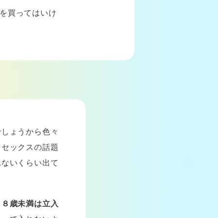
ズを買ってはいけ
でしょうから色々
もセックスの話題
れないくらい出て
１８歳未満は立入